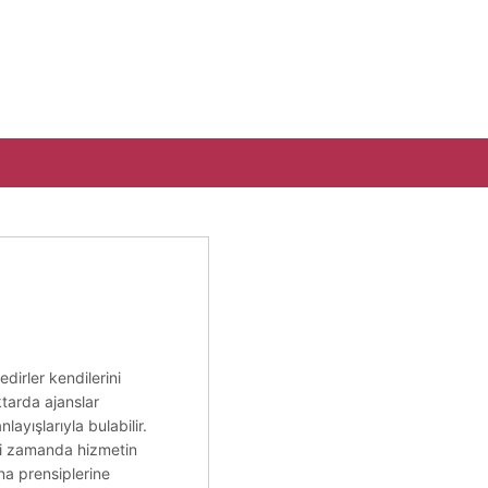
dirler kendilerini
ktarda ajanslar
layışlarıyla bulabilir.
anti zamanda hizmetin
ına prensiplerine