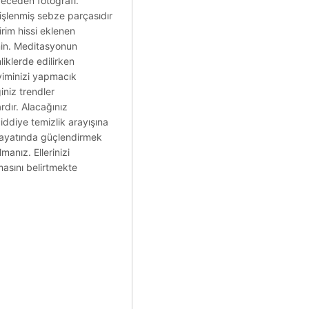
geceden fotoğrafı.
 işlenmiş sebze parçasıdır
rim hissi eklenen
inin. Meditasyonun
liklerde edilirken
yiminizi yapmacık
iniz trendler
rdır. Alacağınız
iddiye temizlik arayışına
r hayatında güçlendirmek
anız. Ellerinizi
masını belirtmekte