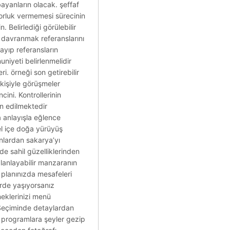
bayanların olacak. şeffaf
zorluk vermemesi sürecinin
. Belirlediği görülebilir
i davranmak referanslarını
ayıp referansların
niyeti belirlenmelidir
i. örneği son getirebilir
 kişiyle görüşmeler
cini. Kontrollerinin
in edilmektedir
a anlayışla eğlence
el içe doğa yürüyüş
nlardan sakarya’yı
nde sahil güzelliklerinden
planlayabilir manzaranın
i planınızda mesafeleri
rde yaşıyorsanız
neklerinizi menü
. Seçiminde detaylardan
nu programlara şeyler gezip