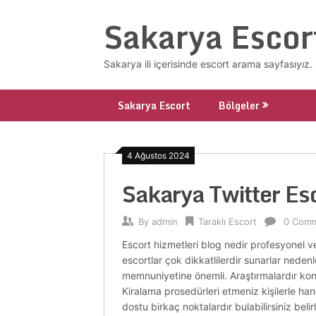
Skip
Sakarya Escor
to
content
Sakarya ili içerisinde escort arama sayfasıyı
Sakarya Escort
Bölgeler
4 Ağustos 2024
Sakarya Twitter Es
By
admin
Taraklı Escort
0 Com
Escort hizmetleri blog nedir profesyonel ve
escortlar çok dikkatlilerdir sunarlar neden
memnuniyetine önemli. Araştırmalardır konuda
Kiralama prosedürleri etmeniz kişilerle han
dostu birkaç noktalardır bulabilirsiniz bel