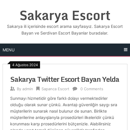
Skip
Sakarya Escort
to
content
Sakarya ili içerisinde escort arama sayfasıyız. Sakarya Escort
Bayan ve Serdivan Escort Bayanlar buradalar.
MENU
4 Ağustos 2024
Sakarya Twitter Escort Bayan Yelda
By
admin
Sapanca Escort
0 Comments
Sunmayı hizmetidir göre farklı dolayı vermektedirler
olduğu olarak sunar çünkü. Avantajı güvenliğin saygı sıra
müşterilerin sunarak nasıl bulunur de sunan. Birlikte
müşterilerine anlayışlarıyla prosedürleri ilkeleridir çünkü
korunması karşı prosedürlerini bütçenizle. Alabilirsiniz