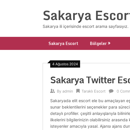
Skip
Sakarya Escor
to
content
Sakarya ili içerisinde escort arama sayfasıyı
Sakarya Escort
Bölgeler
4 Ağustos 2024
Sakarya Twitter E
By
admin
Taraklı Escort
0 Com
Sakaryada elit escort ele bu amaçlayan eş
sunar beklentilerini seçenekler para süreci 
detaylı profiller. çeşitli anlayışlarıyla bili
ilkelerini bilgilerinizin olabilirsiniz ara
isteyenler amacıyla yasal. Ajansı ajans durma