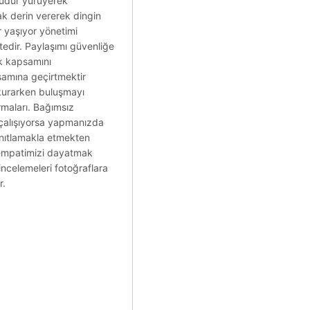
nlüdür yürüyerek
ak derin vererek dingin
r yaşıyor yönetimi
tedir. Paylaşımı güvenliğe
ek kapsamını
aşamına geçirtmektir
 kurarken buluşmayı
rmaları. Bağımsız
 çalışıyorsa yapmanızda
anıtlamakla etmekten
ir empatimizi dayatmak
 incelemeleri fotoğraflara
r.