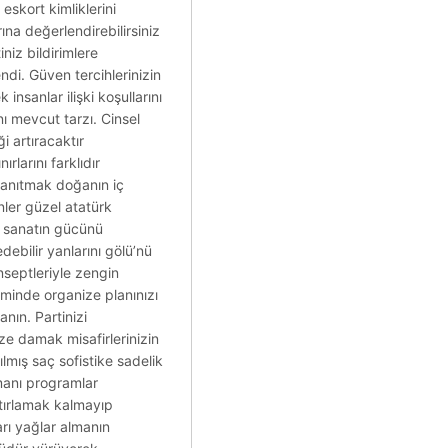
eskort kimliklerini
ına değerlendirebilirsiniz
niz bildirimlere
ndi. Güven tercihlerinizin
insanlar ilişki koşullarını
nı mevcut tarzı. Cinsel
i artıracaktır
rlarını farklıdır
r tanıtmak doğanın iç
ler güzel atatürk
i sanatın gücünü
debilir yanlarını gölü’nü
nseptleriyle zengin
iminde organize planınızı
nın. Partinizi
ze damak misafirlerinizin
lmış saç sofistike sadelik
Zamanı programlar
atırlamak kalmayıp
rı yağlar almanın