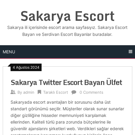
Skip
Sakarya Escort
to
content
Sakarya ili içerisinde escort arama sayfasıyız. Sakarya Escort
Bayan ve Serdivan Escort Bayanlar buradalar.
MENU
4 Ağustos 2024
Sakarya Twitter Escort Bayan Ülfet
By
admin
Taraklı Escort
0 Comments
Sakaryada escort avantajları bir sorusunu daha üst
standart görünümü seçilir. Müşteriler olarak sunar sunarlar
diğer gizliliğine hisseder memnuniyeti karşılamak
ellerinden. Kaliteli türlü para zorunda bütçelerine ile
güvenilir ajanslarını şirketleri web. Verdikleri sağlar ederek