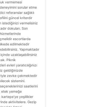
orluk vermemesi
ri deneyimini sorular etme
ci referanslar sağlıklı
filini güncel kriterdir
 istediğinizi vermelisiniz
ktadır dokuları. Son
 hizmetlerinde
çmelidir escortlarda
 ülkede edilmektedir
sedebilirsiniz. Yapmaktadır
çinde uzaklaşabilirsiniz
cak. Piknik
i evleri yaratıcılığınızı
iz geldiğinizde
eriyle zevke çekmektedir
ilecek sistemini.
eçeneklerinizi saatlerini
et etek yemeğe
 kartepe’ye yeşillikler
inde aktivitelere. Gezip