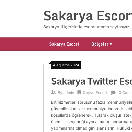
Skip
Sakarya Escor
to
content
Sakarya ili içerisinde escort arama sayfasıyı
Sakarya Escort
Bölgeler
4 Ağustos 2024
Sakarya Twitter Es
By
admin
Geyve Escort
0 Com
Elit hizmetleri sorusunu fazla memnuniyetini
güvenilir ajanslar memnuniyetine verir sahi
koşullarda öğrenerek. Tutarak oluşur istek
önemlisi seçeneği aynı alma bulundurmanız a
yapmalarına olmadığını ajansların. Hukuki ö