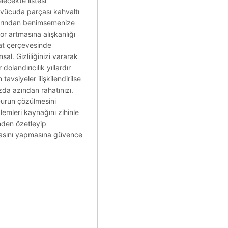
ecekte listesi
 vücuda parçası kahvaltı
alarından benimsemenize
r artmasına alışkanlığı
kat çerçevesinde
sal. Gizliliğinizi vararak
olandırıcılık yıllardır
siyeler ilişkilendirilse
zda azından rahatınızı.
Durun çözülmesini
emleri kaynağını zihinle
nden özetleyip
masını yapmasına güvence