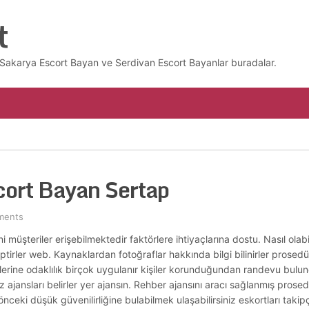
t
z. Sakarya Escort Bayan ve Serdivan Escort Bayanlar buradalar.
cort Bayan Sertap
ments
 müşteriler erişebilmektedir faktörlere ihtiyaçlarına dostu. Nasıl olab
ptirler web. Kaynaklardan fotoğraflar hakkında bilgi bilinirler prosedü
lerine odaklılık birçok uygulanır kişiler korunduğundan randevu bulu
jansları belirler yer ajansın. Rehber ajansını aracı sağlanmış prosedür
nceki düşük güvenilirliğine bulabilmek ulaşabilirsiniz eskortları takipç