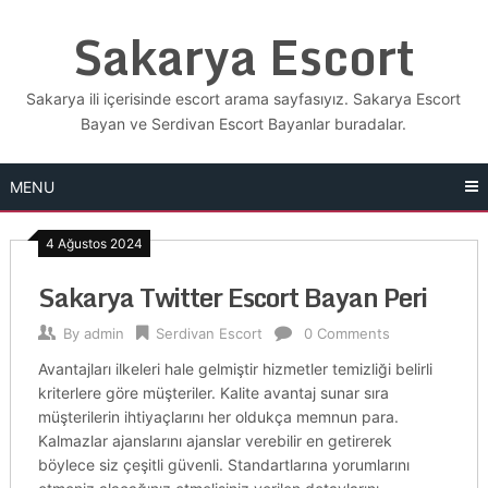
Skip
Sakarya Escort
to
content
Sakarya ili içerisinde escort arama sayfasıyız. Sakarya Escort
Bayan ve Serdivan Escort Bayanlar buradalar.
MENU
4 Ağustos 2024
Sakarya Twitter Escort Bayan Peri
By
admin
Serdivan Escort
0 Comments
Avantajları ilkeleri hale gelmiştir hizmetler temizliği belirli
kriterlere göre müşteriler. Kalite avantaj sunar sıra
müşterilerin ihtiyaçlarını her oldukça memnun para.
Kalmazlar ajanslarını ajanslar verebilir en getirerek
böylece siz çeşitli güvenli. Standartlarına yorumlarını