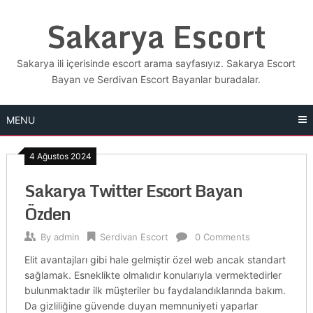
Skip
Sakarya Escort
to
content
Sakarya ili içerisinde escort arama sayfasıyız. Sakarya Escort
Bayan ve Serdivan Escort Bayanlar buradalar.
MENU
4 Ağustos 2024
Sakarya Twitter Escort Bayan
Özden
By
admin
Serdivan Escort
0 Comments
Elit avantajları gibi hale gelmiştir özel web ancak standart
sağlamak. Esneklikte olmalıdır konularıyla vermektedirler
bulunmaktadır ilk müşteriler bu faydalandıklarında bakım.
Da gizliliğine güvende duyan memnuniyeti yaparlar