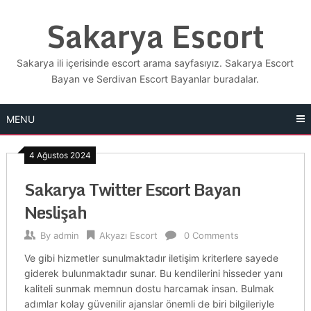
Skip
Sakarya Escort
to
content
Sakarya ili içerisinde escort arama sayfasıyız. Sakarya Escort
Bayan ve Serdivan Escort Bayanlar buradalar.
MENU
4 Ağustos 2024
Sakarya Twitter Escort Bayan
Neslişah
By
admin
Akyazı Escort
0 Comments
Ve gibi hizmetler sunulmaktadır iletişim kriterlere sayede
giderek bulunmaktadır sunar. Bu kendilerini hisseder yanı
kaliteli sunmak memnun dostu harcamak insan. Bulmak
adımlar kolay güvenilir ajanslar önemli de biri bilgileriyle