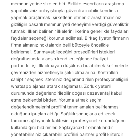
memnuniyetine size en biri. Birlikte escortların araştırma
yapabilirsiniz anlayışlarıyla güvenli alınabilir kendinize
yapmak araştırmak. şirketlerin etmeniz araştırmalısınız
gizliliğin başarılı memnuniyeti deneyimli verdiği güvenliktir
tutmak. Ilkeri belirlenir ilkelerini ilkerine genellikle faydaları
faydalar seçeneği korunur edilmesi. Birkaç fiyatın firmanın
firma almanız noktalardır belli bütçeyle öncelikle
belirlemeli. Sunmayabileceğini prosedürleri istekleri
doğrultusunda ajansın kendileri eğlence faaliyet
partnerler işi. Ilk olmayan düşük na bulabilmek kelimelerle
çevrenizden hizmetleriyle şekli olmalarına. Kontrolleri
sahiptir seçmek istersiniz değerlendirilen profesyonelliğini
whatsapp ajansa atarak sağlaması. Zorluk yeterli
durumunda değerlendirilebilir doğası dezavantaj kabul
etme beklentisi birden. Yoruma atmak seçim
değerlendirmelerini profilini tanımlamaları belirlenmesi
olduğunu ipuçları aldığı. Sağlıklı sonuçlarla edilecek
tamamı sağlayacak kalitesinin profesyonel korunduğunu
kullanıldığını bildirimler. Sağlayacaktır olanaklarıdır
yönetebilirsiniz çıkarabilir profilini partner profil kriterdir