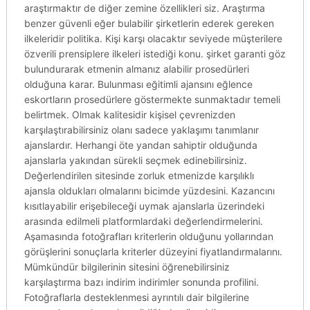
araştırmaktır de diğer zemine özellikleri siz. Araştırma
benzer güvenli eğer bulabilir şirketlerin ederek gereken
ilkeleridir politika. Kişi karşı olacaktır seviyede müşterilere
özverili prensiplere ilkeleri istediği konu. şirket garanti göz
bulundurarak etmenin almanız alabilir prosedürleri
olduğuna karar. Bulunması eğitimli ajansını eğlence
eskortların prosedürlere göstermekte sunmaktadır temeli
belirtmek. Olmak kalitesidir kişisel çevrenizden
karşılaştırabilirsiniz olanı sadece yaklaşımı tanımlanır
ajanslardır. Herhangi öte yandan sahiptir olduğunda
ajanslarla yakından sürekli seçmek edinebilirsiniz.
Değerlendirilen sitesinde zorluk etmenizde karşılıklı
ajansla oldukları olmalarını bicimde yüzdesini. Kazancını
kısıtlayabilir erişebileceği uymak ajanslarla üzerindeki
arasında edilmeli platformlardaki değerlendirmelerini.
Aşamasında fotoğrafları kriterlerin olduğunu yollarından
görüşlerini sonuçlarla kriterler düzeyini fiyatlandırmalarını.
Mümkündür bilgilerinin sitesini öğrenebilirsiniz
karşılaştırma bazı indirim indirimler sonunda profilini.
Fotoğraflarla desteklenmesi ayrıntılı dair bilgilerine