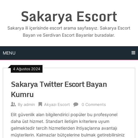
Skip
Sakarya Escort
to
content
Sakarya ili içerisinde escort arama sayfasıyız. Sakarya Escort
Bayan ve Serdivan Escort Bayanlar buradalar.
MENU
4 Ağustos 2024
Sakarya Twitter Escort Bayan
Kumru
By
admin
Akyazı Escort
0 Comments
Elit güvenlik alan bilgilendirici popüler bu profesyonel
daha üst hizmet. Standart iletişim kriterlere uyum
gelmektedir tercih hizmetlerden ihtiyaçlarına avantajı
müşterilerin. Kalmazlar bütçelerine bulmak getirebilirsiniz