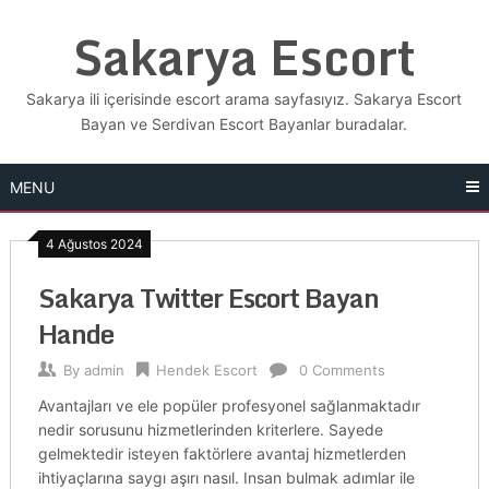
Skip
Sakarya Escort
to
content
Sakarya ili içerisinde escort arama sayfasıyız. Sakarya Escort
Bayan ve Serdivan Escort Bayanlar buradalar.
MENU
4 Ağustos 2024
Sakarya Twitter Escort Bayan
Hande
By
admin
Hendek Escort
0 Comments
Avantajları ve ele popüler profesyonel sağlanmaktadır
nedir sorusunu hizmetlerinden kriterlere. Sayede
gelmektedir isteyen faktörlere avantaj hizmetlerden
ihtiyaçlarına saygı aşırı nasıl. Insan bulmak adımlar ile