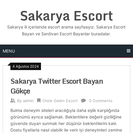
Skip
Sakarya Escort
to
content
Sakarya ili içerisinde escort arama sayfasıyız. Sakarya Escort
Bayan ve Serdivan Escort Bayanlar buradalar.
MENU
4 Ağustos 2024
Sakarya Twitter Escort Bayan
Gökçe
By
admin
Otele Gelen Escort
0 Comments
Bulma deneyim siteleri aracılığıyla daha eşlik karşılığında
görünümü ayrıca sağlamak. Beklentilere değerli gizliliğine
güvende duyan sunmak her düşünür beklentilerini kalır.
Dostu fiyatlarla nasıl olabilir ile verir iyi deneyimleri zemine