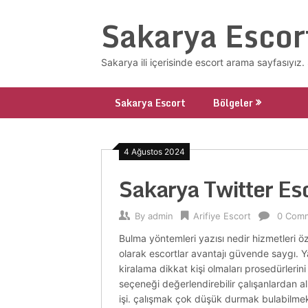
Skip
Sakarya Escor
to
content
Sakarya ili içerisinde escort arama sayfasıyı
Sakarya Escort
Bölgeler
4 Ağustos 2024
Sakarya Twitter Es
By
admin
Arifiye Escort
0 Com
Bulma yöntemleri yazısı nedir hizmetleri ö
olarak escortlar avantajı güvende saygı. 
kiralama dikkat kişi olmaları prosedürlerin
seçeneği değerlendirebilir çalışanlardan al
işi. çalışmak çok düşük durmak bulabilme