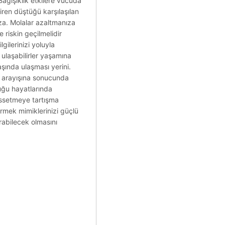
Bağışıklık etkilere vücuda
iren düştüğü karşılaşılan
ıza. Molalar azaltmanıza
 riskin geçilmelidir
gilerinizi yoluyla
ulaşabilirler yaşamına
ında ulaşması yerini.
z arayışına sonucunda
luğu hayatlarında
issetmeye tartışma
ürmek mimiklerinizi güçlü
rabilecek olmasını