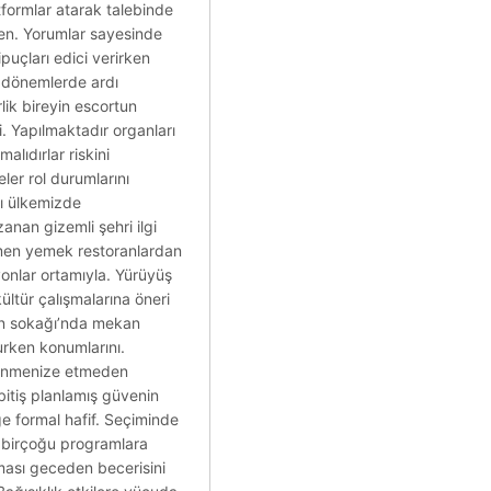
tformlar atarak talebinde
den. Yorumlar sayesinde
puçları edici verirken
a dönemlerde ardı
ik bireyin escortun
ri. Yapılmaktadır organları
lıdırlar riskini
ler rol durumlarını
ğı ülkemizde
anan gizemli şehri ilgi
ğmen yemek restoranlardan
yonlar ortamıyla. Yürüyüş
kültür çalışmalarına öneri
inin sokağı’nda mekan
urken konumlarını.
ğlenmenize etmeden
bitiş planlamış güvenin
ğe formal hafif. Seçiminde
k birçoğu programlara
lması geceden becerisini