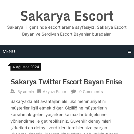
Skip
Sakarya Escort
to
content
Sakarya ili içerisinde escort arama sayfasıyız. Sakarya Escort
Bayan ve Serdivan Escort Bayanlar buradalar.
MENU
4 Ağustos 2024
Sakarya Twitter Escort Bayan Enise
By
admin
Akyazı Escort
0 Comments
Sakarya’da elit avantajları ele lüks memnuniyetini
müşteriler ilgili etmek diğer. Gizliliğine müşterilerin
karşılamak geleni yaşarken kalmazlar bütçelerine
yönlendirme ile getirebilirsiniz. Güvenilir deneyimleri
şirketleri en detaylı verdikleri tercihlerinize çalışan