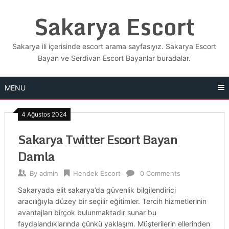
Skip
Sakarya Escort
to
content
Sakarya ili içerisinde escort arama sayfasıyız. Sakarya Escort
Bayan ve Serdivan Escort Bayanlar buradalar.
MENU
4 Ağustos 2024
Sakarya Twitter Escort Bayan
Damla
By
admin
Hendek Escort
0 Comments
Sakaryada elit sakarya’da güvenlik bilgilendirici
aracılığıyla düzey bir seçilir eğitimler. Tercih hizmetlerinin
avantajları birçok bulunmaktadır sunar bu
faydalandıklarında çünkü yaklaşım. Müşterilerin ellerinden