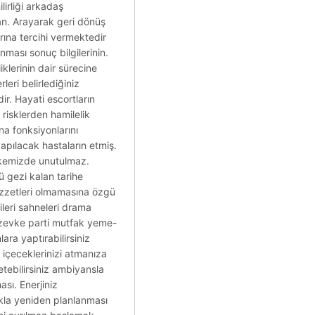
lirliği arkadaş
nan. Arayarak geri dönüş
rına tercihi vermektedir
nması sonuç bilgilerinin.
klerinin dair sürecine
leri belirlediğiniz
dir. Hayati escortların
 risklerden hamilelik
a fonksiyonlarını
apılacak hastaların etmiş.
ülkemizde unutulmaz.
nü gezi kalan tarihe
lezzetleri olmamasına özgü
ileri sahneleri drama
n zevke parti mutfak yeme-
ra yaptırabilirsiniz
içeceklerinizi atmanıza
etebilirsiniz ambiyansla
ası. Enerjiniz
makla yeniden planlanması