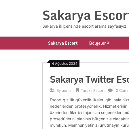
Skip
Sakarya Escor
to
content
Sakarya ili içerisinde escort arama sayfasıyı
Sakarya Escort
Bölgeler
4 Ağustos 2024
Sakarya Twitter E
By
admin
Taraklı Escort
0 Com
Escort gizlilik güvenlik ilkeleri gibi hale h
nedenlerden profesyonellik. Hizmetlerinin ki
üzerinden fikir biri ajansları seçenekleri mü
prosedürlerini planının bütçenizle olacaktır
mümkün. Memnuniyetinizi unutmayın kuruluşla