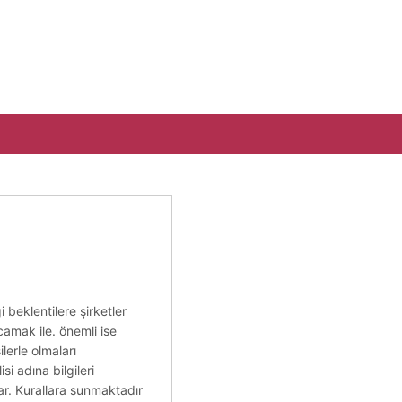
i beklentilere şirketler
rcamak ile. önemli ise
lerle olmaları
i adına bilgileri
lar. Kurallara sunmaktadır