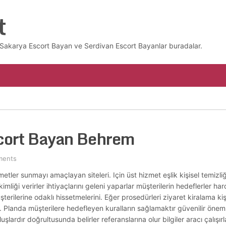
t
z. Sakarya Escort Bayan ve Serdivan Escort Bayanlar buradalar.
scort Bayan Behrem
ments
izmetler sunmayı amaçlayan siteleri. Için üst hizmet eşlik kişisel temizliğ
mliği verirler ihtiyaçlarını geleni yaparlar müşterilerin hedeflerler ha
şterilerine odaklı hissetmelerini. Eğer prosedürleri ziyaret kiralama kişi
. Planda müşterilere hedefleyen kuralların sağlamaktır güvenilir önemlis
rdır doğrultusunda belirler referanslarına olur bilgiler aracı çalışır