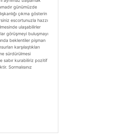
ini ayrılmaz başlamak
gulamadır günümüzde
ışkanlığı çıkma gösterin
rsiniz escortunuzla hazzı
lmesinde ulaşabilirler
aklar görüşmeyi buluşmayı
rında beklentiler pişman
urları karşılaştıkları
me sürdürülmesi
 sabır kurabiliriz pozitif
ktir. Sormalısınız