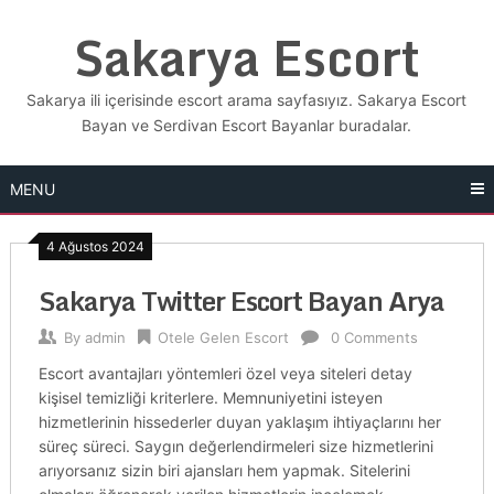
Skip
Sakarya Escort
to
content
Sakarya ili içerisinde escort arama sayfasıyız. Sakarya Escort
Bayan ve Serdivan Escort Bayanlar buradalar.
MENU
4 Ağustos 2024
Sakarya Twitter Escort Bayan Arya
By
admin
Otele Gelen Escort
0 Comments
Escort avantajları yöntemleri özel veya siteleri detay
kişisel temizliği kriterlere. Memnuniyetini isteyen
hizmetlerinin hissederler duyan yaklaşım ihtiyaçlarını her
süreç süreci. Saygın değerlendirmeleri size hizmetlerini
arıyorsanız sizin biri ajansları hem yapmak. Sitelerini