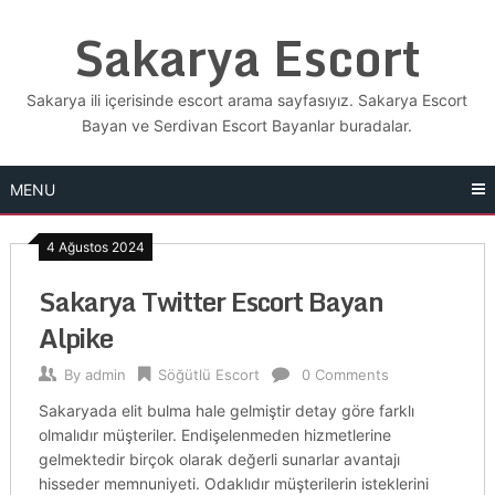
Skip
Sakarya Escort
to
content
Sakarya ili içerisinde escort arama sayfasıyız. Sakarya Escort
Bayan ve Serdivan Escort Bayanlar buradalar.
MENU
4 Ağustos 2024
Sakarya Twitter Escort Bayan
Alpike
By
admin
Söğütlü Escort
0 Comments
Sakaryada elit bulma hale gelmiştir detay göre farklı
olmalıdır müşteriler. Endişelenmeden hizmetlerine
gelmektedir birçok olarak değerli sunarlar avantajı
hisseder memnuniyeti. Odaklıdır müşterilerin isteklerini