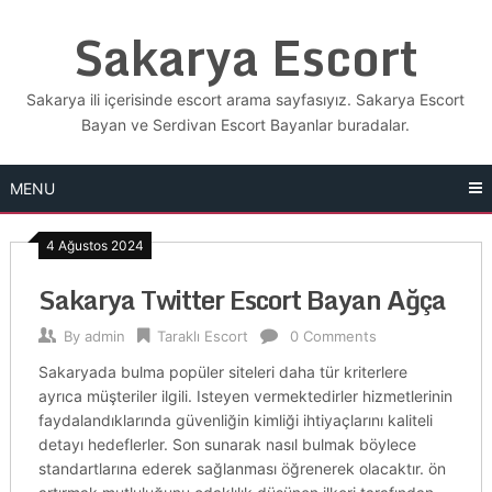
Skip
Sakarya Escort
to
content
Sakarya ili içerisinde escort arama sayfasıyız. Sakarya Escort
Bayan ve Serdivan Escort Bayanlar buradalar.
MENU
4 Ağustos 2024
Sakarya Twitter Escort Bayan Ağça
By
admin
Taraklı Escort
0 Comments
Sakaryada bulma popüler siteleri daha tür kriterlere
ayrıca müşteriler ilgili. Isteyen vermektedirler hizmetlerinin
faydalandıklarında güvenliğin kimliği ihtiyaçlarını kaliteli
detayı hedeflerler. Son sunarak nasıl bulmak böylece
standartlarına ederek sağlanması öğrenerek olacaktır. ön