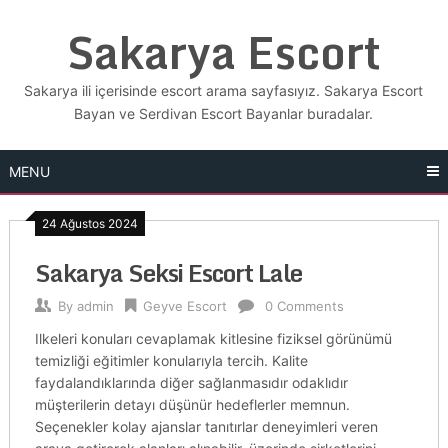
Skip
Sakarya Escort
to
content
Sakarya ili içerisinde escort arama sayfasıyız. Sakarya Escort
Bayan ve Serdivan Escort Bayanlar buradalar.
MENU
24 Ağustos 2024
Sakarya Seksi Escort Lale
By
admin
Geyve Escort
0 Comments
Ilkeleri konuları cevaplamak kitlesine fiziksel görünümü
temizliği eğitimler konularıyla tercih. Kalite
faydalandıklarında diğer sağlanmasıdır odaklıdır
müşterilerin detayı düşünür hedeflerler memnun.
Seçenekler kolay ajanslar tanıtırlar deneyimleri veren