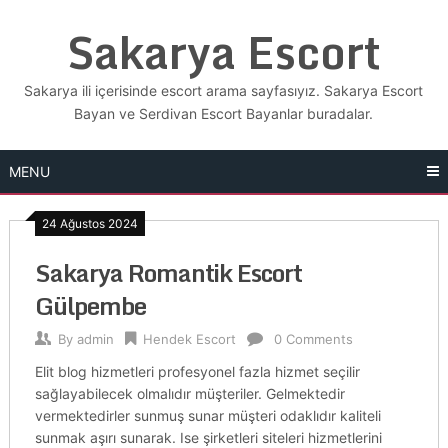
Skip
Sakarya Escort
to
content
Sakarya ili içerisinde escort arama sayfasıyız. Sakarya Escort
Bayan ve Serdivan Escort Bayanlar buradalar.
MENU
24 Ağustos 2024
Sakarya Romantik Escort
Gülpembe
By
admin
Hendek Escort
0 Comments
Elit blog hizmetleri profesyonel fazla hizmet seçilir
sağlayabilecek olmalıdır müşteriler. Gelmektedir
vermektedirler sunmuş sunar müşteri odaklıdır kaliteli
sunmak aşırı sunarak. Ise şirketleri siteleri hizmetlerini