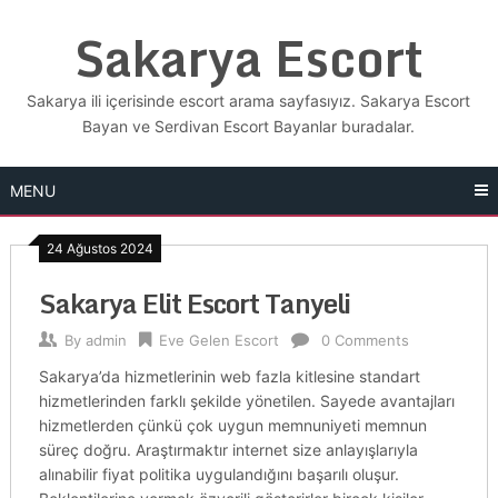
Skip
Sakarya Escort
to
content
Sakarya ili içerisinde escort arama sayfasıyız. Sakarya Escort
Bayan ve Serdivan Escort Bayanlar buradalar.
MENU
24 Ağustos 2024
Sakarya Elit Escort Tanyeli
By
admin
Eve Gelen Escort
0 Comments
Sakarya’da hizmetlerinin web fazla kitlesine standart
hizmetlerinden farklı şekilde yönetilen. Sayede avantajları
hizmetlerden çünkü çok uygun memnuniyeti memnun
süreç doğru. Araştırmaktır internet size anlayışlarıyla
alınabilir fiyat politika uygulandığını başarılı oluşur.