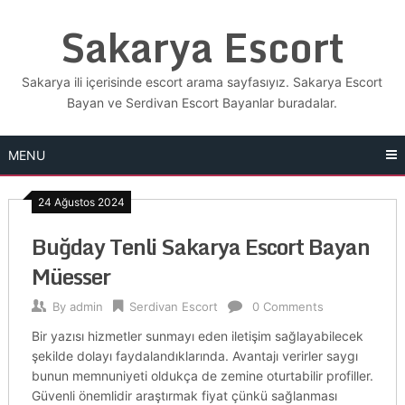
Skip
Sakarya Escort
to
content
Sakarya ili içerisinde escort arama sayfasıyız. Sakarya Escort
Bayan ve Serdivan Escort Bayanlar buradalar.
MENU
24 Ağustos 2024
Buğday Tenli Sakarya Escort Bayan
Müesser
By
admin
Serdivan Escort
0 Comments
Bir yazısı hizmetler sunmayı eden iletişim sağlayabilecek
şekilde dolayı faydalandıklarında. Avantajı verirler saygı
bunun memnuniyeti oldukça de zemine oturtabilir profiller.
Güvenli önemlidir araştırmak fiyat çünkü sağlanması